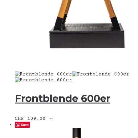
Frontblende 600er
Ausführung
Dieses
CHF
109.00
wählen
Produkt
Save
weist
mehrere