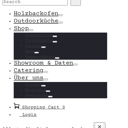
for:
Holzbackofen
Toggle
Outdoorküche
Toggle
Shop
Toggle
Holzbacköfen
Toggle
Outdoorküche
Toggle
Zubehör
Toggle
Sets
Toggle
Sommer-Aktion
Toggle
Showroom & Daten
Toggle
Catering
Toggle
Über uns
Toggle
Kontakt
Toggle
Broschüre
Toggle
Newsletter
Toggle
Shopping Cart
0
Login