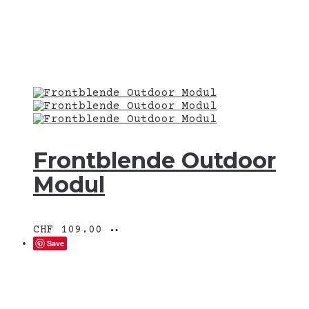
Frontblende Outdoor
Modul
Ausführung
Dieses
CHF
109.00
wählen
Produkt
Save
weist
mehrere
Varianten
auf.
Die