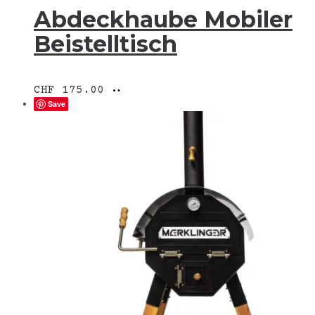
Abdeckhaube Mobiler
Beistelltisch
In
CHF
175.00
den
Save
Warenkorb