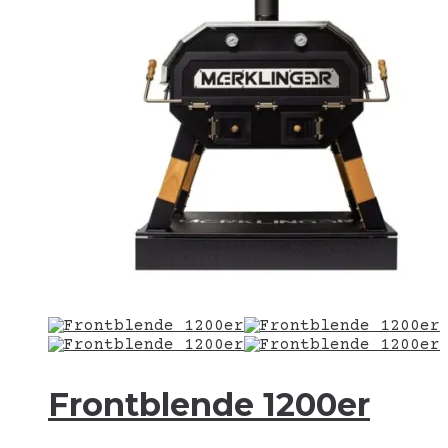
werden
Frontblende 1200er