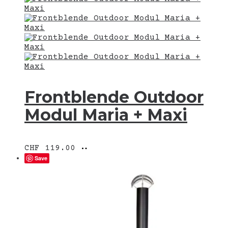
Frontblende Outdoor
Modul Maria + Maxi
Ausführung
Dieses
CHF
119.00
wählen
Produkt
Save
weist
mehrere
Varianten
auf.
Die
Optionen
können