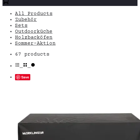
All Products
Zubehör
Sets
Outdoorküche
Holzbacköfen
Sommer-Aktion
Ergebnisse
67 products
61
–
67
Save
von
67
werden
angezeigt