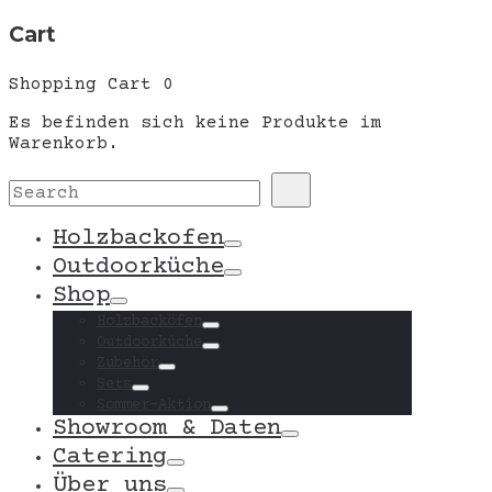
Cart
Shopping Cart
0
Es befinden sich keine Produkte im
Warenkorb.
Search
Search
for:
Holzbackofen
Toggle
Outdoorküche
Toggle
Shop
Toggle
Holzbacköfen
Toggle
Outdoorküche
Toggle
Zubehör
Toggle
Sets
Toggle
Sommer-Aktion
Toggle
Showroom & Daten
Toggle
Catering
Toggle
Über uns