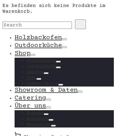
Es befinden sich keine Produkte im
Warenkorb.
Search
Search
for:
Holzbackofen
Toggle
Outdoorküche
Toggle
Shop
Toggle
Holzbacköfen
Toggle
Outdoorküche
Toggle
Zubehör
Toggle
Sets
Toggle
Sommer-Aktion
Toggle
Showroom & Daten
Toggle
Catering
Toggle
Über uns
Toggle
Kontakt
Toggle
Broschüre
Toggle
Newsletter
Toggle