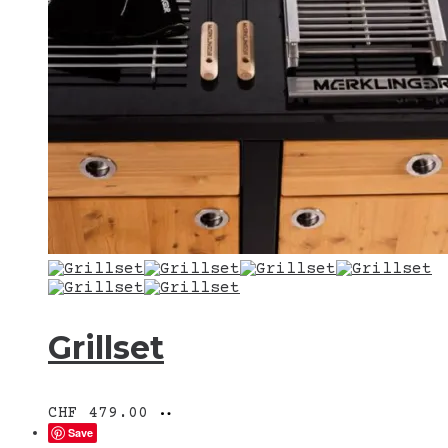
Grillset
Ausführung
Dieses
CHF
479.00
wählen
Produkt
Save
weist