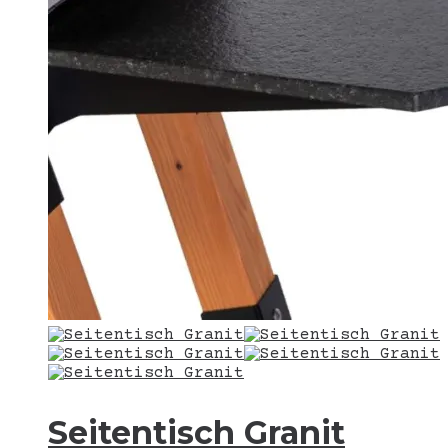
werden
Seitentisch Granit