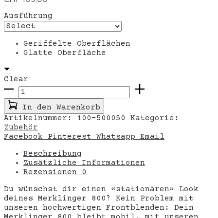
Ausführung
Geriffelte Oberflächen
Glatte Oberfläche
Clear
Frontblende
800er
Menge
In den Warenkorb
Artikelnummer:
100-500050
Kategorie:
Zubehör
Share
Facebook
Pinterest
Whatsapp
Email
Beschreibung
Zusätzliche Informationen
Rezensionen
0
Du wünschst dir einen «stationären» Look
deines Merklinger 800? Kein Problem mit
unseren hochwertigen Frontblenden: Dein
Merklinger 800 bleibt mobil, mit unseren