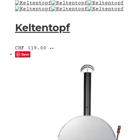
Keltentopf
In
CHF
119.00
den
Save
Warenkorb