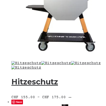
Hitzeschutz
Preisspanne:
Ausführung
Dieses
CHF
155.00
–
CHF
175.00
CHF 155.00
wählen
Produkt
Save
bis
weist