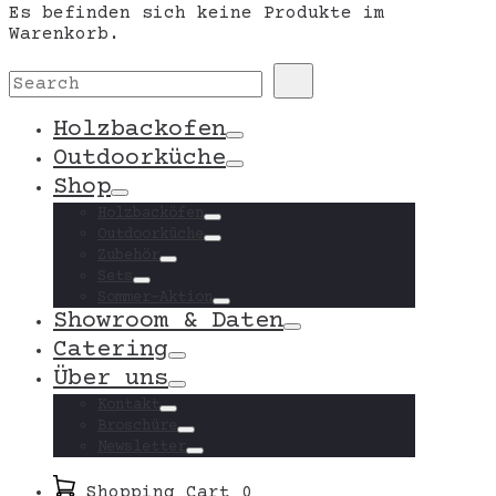
Es befinden sich keine Produkte im
Warenkorb.
Search
Search
for:
Holzbackofen
Toggle
Outdoorküche
Toggle
Shop
Toggle
Holzbacköfen
Toggle
Outdoorküche
Toggle
Zubehör
Toggle
Sets
Toggle
Sommer-Aktion
Toggle
Showroom & Daten
Toggle
Catering
Toggle
Über uns
Toggle
Kontakt
Toggle
Broschüre
Toggle
Newsletter
Toggle
Shopping Cart
0