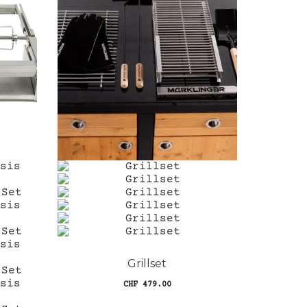
Grillset
CHF
479.00
Dieses
Ausführung wählen