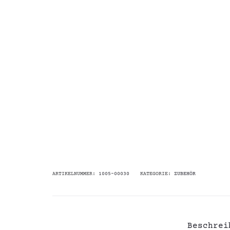
ARTIKELNUMMER:
1005-00030
KATEGORIE:
ZUBEHÖR
Beschrei