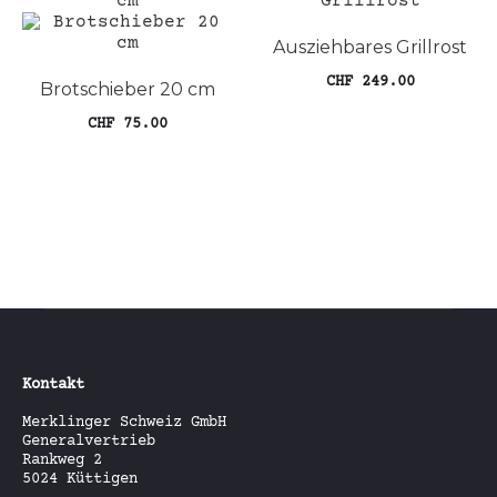
Ausziehbares Grillrost
CHF
249.00
Brotschieber 20 cm
Die
Ausführung wählen
CHF
75.00
Pro
wei
In den Warenkorb
meh
Var
auf
Die
Opt
kön
auf
der
Pro
gew
wer
Kontakt
Merklinger Schweiz GmbH
Generalvertrieb
Rankweg 2
5024 Küttigen