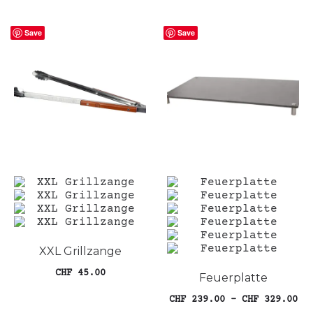
Dieses
Ausführung wählen
Produkt
Save
weist
Save
mehrere
Varianten
auf.
Die
Optionen
können
auf
der
Produktseite
gewählt
werden
XXL Grillzange
CHF
45.00
Feuerplatte
In den Warenkorb
Pr
CHF
239.00
–
CHF
329.00