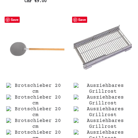
CHF
49.00
In den Warenkorb
Save
Save