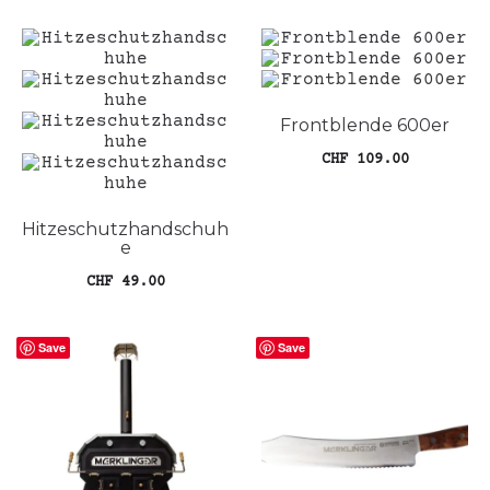
Frontblende 600er
CHF
109.00
Die
Ausführung wählen
Pro
wei
Hitzeschutzhandschuh
e
meh
Var
CHF
49.00
auf
Die
In den Warenkorb
Opt
Save
Save
kön
auf
der
Pro
gew
wer