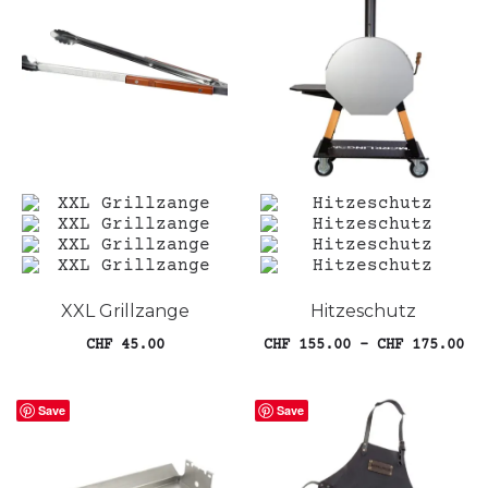
Varianten
auf.
Die
Optionen
können
auf
der
Produktseite
gewählt
werden
XXL Grillzange
Hitzeschutz
Pr
CHF
45.00
CHF
155.00
–
CHF
175.00
Die
In den Warenkorb
Ausführung wählen
CH
Pro
bi
Save
Save
wei
meh
CH
Var
auf