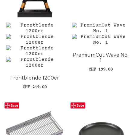
PremiumCut Wave No.
1
CHF
199.00
Frontblende 1200er
In den Warenkorb
CHF
219.00
Dieses
Ausführung wählen
Produkt
Save
weist
Save
mehrere
Varianten
auf.
Die
Optionen