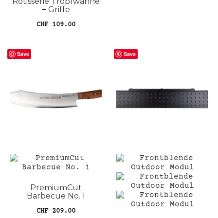
Rotisserie Tropfwanne
+ Griffe
CHF
109.00
In den Warenkorb
Save
Save
PremiumCut
Barbecue No. 1
CHF
209.00