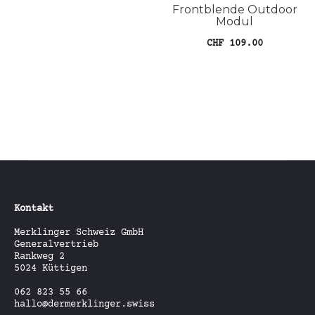
Frontblende Outdoor
In den Warenkorb
Modul
CHF
109.00
Die
Ausführung wählen
Pro
wei
meh
Var
auf
Die
Opt
kön
auf
der
Pro
Kontakt
gew
Merklinger Schweiz GmbH
wer
Generalvertrieb
Rankweg 2
5024 Küttigen
062 823 55 66
hallo@dermerklinger.swiss