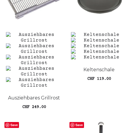
können
auf
der
Produktseite
gewählt
werden
Keltenschale
CHF
119.00
In den Warenkorb
Ausziehbares Grillrost
CHF
249.00
Dieses
Ausführung wählen
Produkt
Save
weist
Save
mehrere