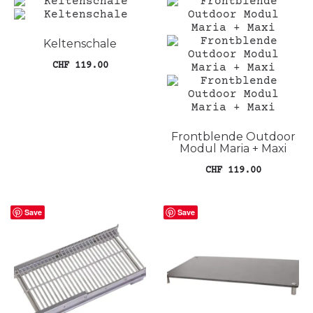
Keltenschale
CHF
119.00
In den Warenkorb
Frontblende Outdoor
Modul Maria + Maxi
CHF
119.00
Die
Ausführung wählen
Pro
Save
Save
wei
meh
Var
auf
Die
Opt
kön
auf