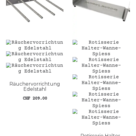
Die
der
Optionen
Pro
können
gew
auf
wer
der
Produktseite
gewählt
werden
Räuchervorrichtung
Edelstahl
CHF
209.00
In den Warenkorb
Rotisserie Halter-