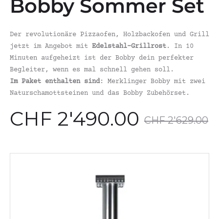
Bobby Sommer Set
Der revolutionäre Pizzaofen, Holzbackofen und Grill
jetzt im Angebot mit
Edelstahl-Grillrost
. In 10
Minuten aufgeheizt ist der Bobby dein perfekter
Begleiter, wenn es mal schnell gehen soll.
Im Paket enthalten sind
: Merklinger Bobby mit zwei
Naturschamottsteinen und das Bobby Zubehörset.
er
Ursprünglicher
CHF
2'490.00
CHF
2'629.00
is
Preis
t:
war: