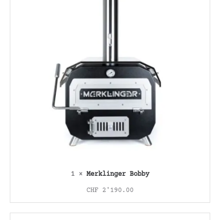
0.
CHF 2'629.00
1 ×
Merklinger Bobby
CHF
2'190.00