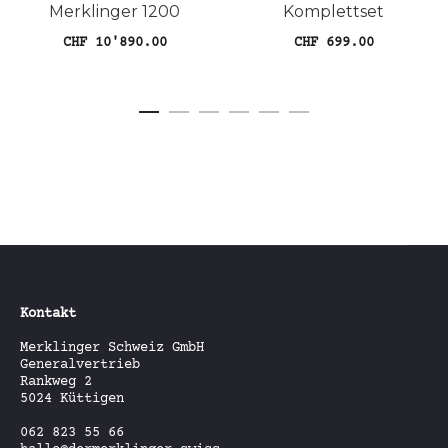
Merklinger 1200
Komplettset
CHF
10'890.00
CHF
699.00
Die
In den Warenkorb
Ausführung wählen
Pro
wei
meh
Var
auf
Die
Opt
kön
auf
der
Pro
gew
wer
Kontakt
Merklinger Schweiz GmbH
Generalvertrieb
Rankweg 2
5024 Küttigen
062 823 55 66