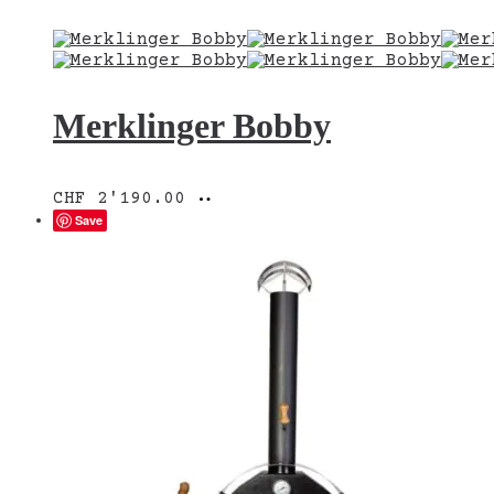
Merklinger Bobby
In
CHF
2'190.00
den
Save
Warenkorb