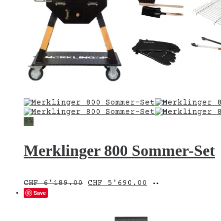
8%
Merklinger 800 Sommer-Set
Ursprünglicher
Aktueller
In
CHF
6'189.00
CHF
5'690.00
Preis
Preis
den
Save
war:
ist:
Warenkorb
CHF 6'189.00
CHF 5'690.00.