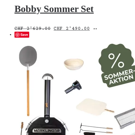
Bobby Sommer Set
Ursprünglicher
Aktueller
In
CHF
2'629.00
CHF
2'490.00
Preis
Preis
den
Save
war:
ist:
Warenkorb
CHF 2'629.00
CHF 2'490.00.