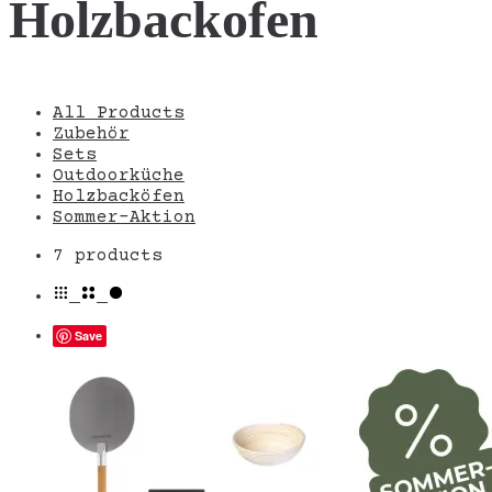
Holzbackofen
All Products
Zubehör
Sets
Outdoorküche
Holzbacköfen
Sommer-Aktion
Alle
7 products
7 Ergebnisse
werden
angezeigt
Save