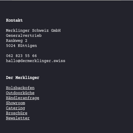
kön
auf
der
Pro
Kontakt
gew
Merklinger Schweiz GmbH
wer
Generalvertrieb
Rankweg 2
5024 Küttigen
062 823 55 66
hallo@dermerklinger.swiss
Der Merklinger
Holzbackofen
Outdoorküche
Händleranfrage
Showroom
Catering
Broschüre
Newsletter