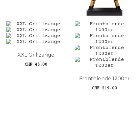
XXL Grillzange
CHF
45.00
In den Warenkorb
Frontblende 1200er
CHF
219.00
Die
Ausführung wählen
Pro
wei
meh
Var
auf
Die
Opt