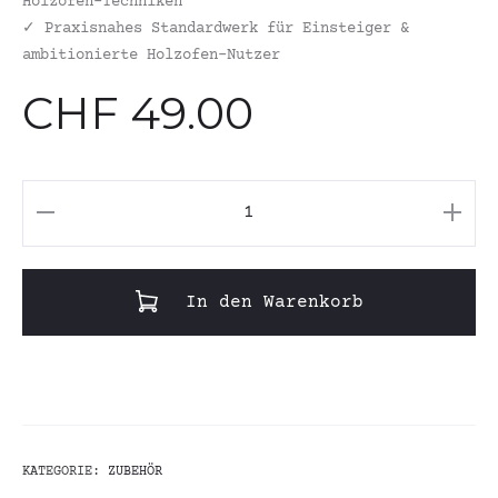
Holzofen-Techniken
✓
Praxisnahes Standardwerk für Einsteiger &
ambitionierte Holzofen-Nutzer
CHF
49.00
Die
Holzofen-
Bibel:
In den Warenkorb
130
feine
Rezepte
zum
Backen,
KATEGORIE:
ZUBEHÖR
Räuchern,