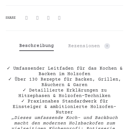
Grillen
und
SHARE
mehr
Menge
Beschreibung
Rezensionen
0
✓
Umfassender Leitfaden für das Kochen &
Backen im Holzofen
✓
Über 130 Rezepte für Backen, Grillen,
Räuchern & Garen
✓
Detaillierte Erklärungen zu
Hitzephasen & Holzofen-Techniken
✓
Praxisnahes Standardwerk für
Einsteiger & ambitionierte Holzofen-
Nutzer
„Dieses umfassende Koch- und Backbuch
macht den modernen Holzbackofen zum
vielseitigen Küchenprofi: Rotisserie,