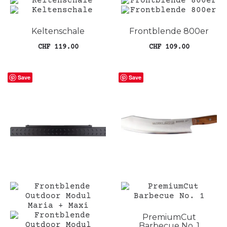
Keltenschale
Frontblende 800er
CHF
119.00
CHF
109.00
Die
In den Warenkorb
Ausführung wählen
Pro
Save
Save
wei
meh
Var
auf
Die
Opt
kön
auf
der
Pro
gew
wer
PremiumCut
Barbecue No. 1