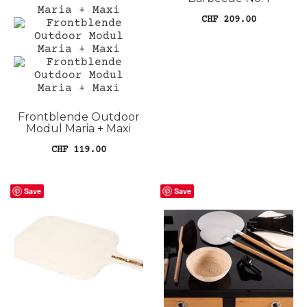
CHF
209.00
In den Warenkorb
Frontblende Outdoor
Modul Maria + Maxi
CHF
119.00
Dieses
Ausführung wählen
Produkt
Save
weist
Save
mehrere
Varianten
auf.
Die
Optionen
können
auf
der