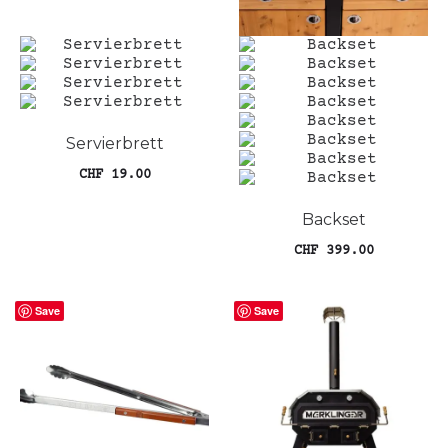
Produktseite
gewählt
werden
Servierbrett
CHF
19.00
In den Warenkorb
Backset
CHF
399.00
In den Warenkorb
Save
Save