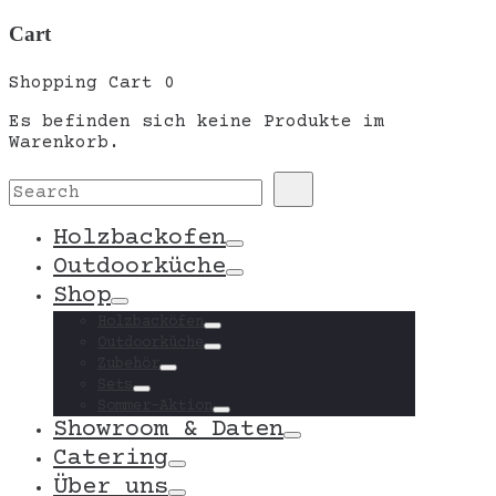
Cart
Shopping Cart
0
Es befinden sich keine Produkte im
Warenkorb.
Search
Search
for:
Holzbackofen
Toggle
Outdoorküche
Toggle
Shop
Toggle
Holzbacköfen
Toggle
Outdoorküche
Toggle
Zubehör
Toggle
Sets
Toggle
Sommer-Aktion
Toggle
Showroom & Daten
Toggle
Catering
Toggle
Über uns