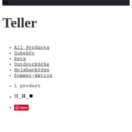
Teller
All Products
Zubehör
Sets
Outdoorküche
Holzbacköfen
Sommer-Aktion
Einzelnes
1 product
Ergebnis
wird
angezeigt
Save