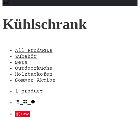
Kühlschrank
All Products
Zubehör
Sets
Outdoorküche
Holzbacköfen
Sommer-Aktion
Einzelnes
1 product
Ergebnis
wird
angezeigt
Save