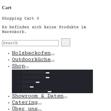
Cart
Shopping Cart
0
Es befinden sich keine Produkte im
Warenkorb.
Search
Search
for:
Holzbackofen
Toggle
Outdoorküche
Toggle
Shop
Toggle
Holzbacköfen
Toggle
Outdoorküche
Toggle
Zubehör
Toggle
Sets
Toggle
Sommer-Aktion
Toggle
Showroom & Daten
Toggle
Catering
Toggle
Über uns