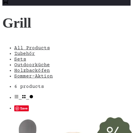
Grill
All Products
Zubehör
Sets
Outdoorküche
Holzbacköfen
Sommer-Aktion
Alle
6 products
6 Ergebnisse
werden
angezeigt
Save