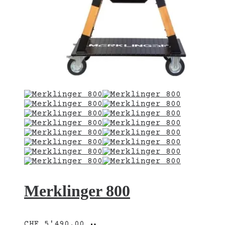
Merklinger 800
In
CHF
5'490.00