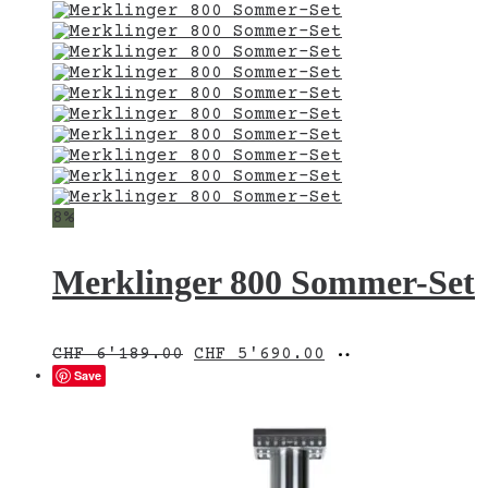
8%
Merklinger 800 Sommer-Set
Ursprünglicher
Aktueller
In
CHF
6'189.00
CHF
5'690.00
Preis
Preis
den
Save
war:
ist:
Warenkorb
CHF 6'189.00
CHF 5'690.00.