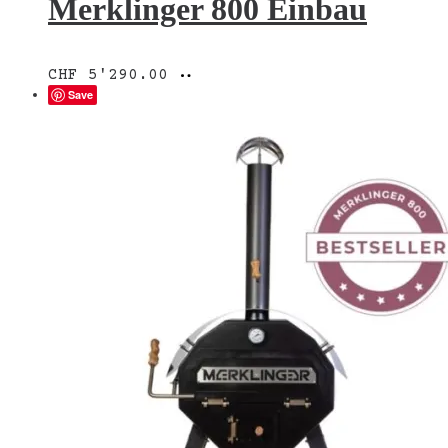
Merklinger 800 Einbau
In
CHF
5'290.00
den
Save
Warenkorb