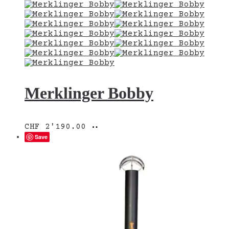
Merklinger Bobby
In
CHF
2'190.00
den
Save
Warenkorb