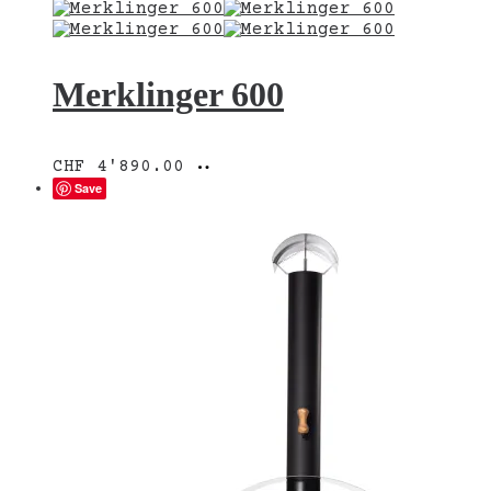
Merklinger 600
In
CHF
4'890.00
den
Save
Warenkorb