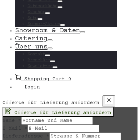
Holzbacköfen
Toggle
Outdoorküche
Toggle
Zubehör
Toggle
Sets
Toggle
Sommer-Aktion
Toggle
Showroom & Daten
Toggle
Catering
Toggle
Über uns
Toggle
Kontakt
Toggle
Broschüre
Toggle
Newsletter
Toggle
Shopping Cart
0
Login
Offerte für Lieferung anfordern
Offerte für Lieferung anfordern
Name
*
E-Mail
*
Lieferadresse
*