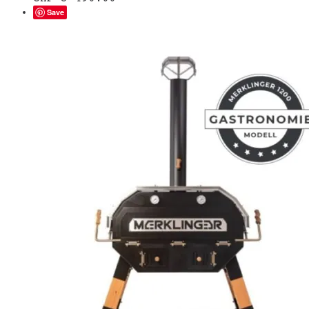
den
Save
Warenkorb