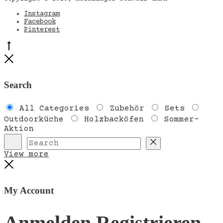
Instagram
Facebook
Pinterest
Go
to
Close
top
Search
All Categories
Zubehör
Sets
Outdoorküche
Holzbacköfen
Sommer-
Aktion
Search
Reset
View more
Close
My Account
Anmelden
Registrieren