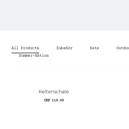
All Products
Zubehör
Sets
Outdo
Sommer-Aktion
Keltenschale
CHF
119.00
In den Warenkorb
I