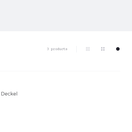
Alle
3 products
3 Ergebnisse
werden
angezeigt
/ Deckel
rb