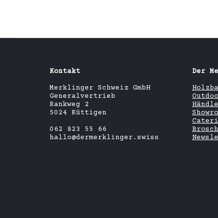
Kontakt
Der M
Merklinger Schweiz GmbH
Holzb
Generalvertrieb
Outdo
Rankweg 2
Händl
5024 Küttigen
Showr
Cater
062 823 55 66
Brosc
hallo@dermerklinger.swiss
Newsl