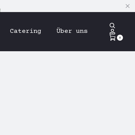
!
C
Search
Catering
Über uns
Accoun
0