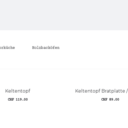
orküche
Holzbacköfen
Keltentopf
Keltentopf Bratplatte 
CHF
119.00
CHF
89.00
n den Warenkorb
In den Warenko