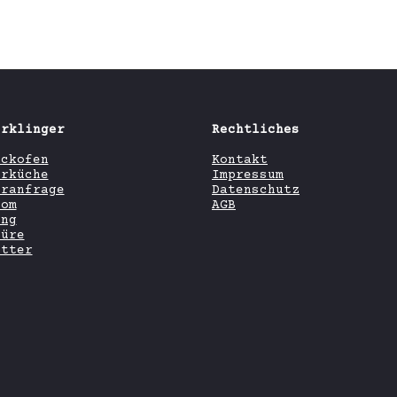
erklinger
Rechtliches
ackofen
Kontakt
orküche
Impressum
eranfrage
Datenschutz
oom
AGB
ing
hüre
etter