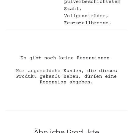
pulverbeschichtetem
Stahl,
Vollgummiräder,
Feststellbremse.
Es gibt noch keine Rezensionen.
Nur angemeldete Kunden, die dieses
R
Produkt gekauft haben, dürfen eine
Rezension abgeben.
e
z
e
n
Ähnliche Produkte