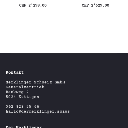
CHF
2'299.00
CHF
2'629.00
In den Warenkorb
In den Warenkorb
Kontakt
Merklinger Schweiz GmbH
Generalvertrieb
Rankweg 2
5024 Küttigen
062 823 55 66
hallo@dermerklinger.swiss
Der Merklinger